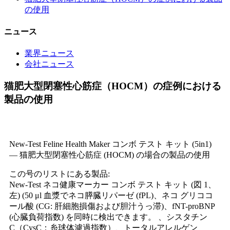
の使用
ニュース
業界ニュース
会社ニュース
猫肥大型閉塞性心筋症（HOCM）の症例における
製品の使用
New-Test Feline Health Maker コンボ テスト キット (5in1)
— 猫肥大型閉塞性心筋症 (HOCM) の場合の製品の使用
この号のリストにある製品:
New-Test ネコ健康マーカー コンボ テスト キット (図 1、
左) (50 μl 血漿でネコ膵臓リパーゼ (fPL)、ネコ グリココ
ール酸 (CG: 肝細胞損傷および胆汁うっ滞)、fNT-proBNP
(心臓負荷指数) を同時に検出できます。 、シスタチン
C（CysC：糸球体濾過指数）、トータルアレルゲン