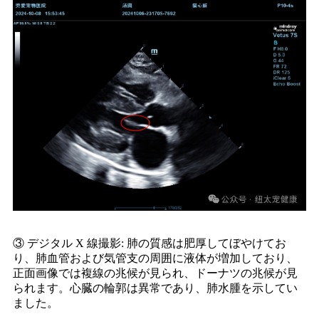
③ デジタル X 線撮影: 肺の質感は肥厚してぼやけてお
り、肺血管および気管支の周囲に液体が増加しており、
正面画像では複線の兆候が見られ、ドーナツの兆候が見
られます。心臓の輪郭は異常であり、肺水腫を示してい
ました。