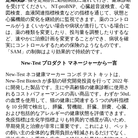
を受けてください。 NT-proBNP、心臓超音波検査、心電
図検査、血液関連指標検査などの指標を通じて、状態と
心臓機能の変化を継続的に監視できます。薬のコントロ
ールがうまくいかない場合や病状が進行している場合に
は、薬の種類を変更したり、投与量を調整したりするな
ど、速やかに治療計画を変更することができ、病状を確
実にコントロールするための保険のようなものです。
「SAM」の制御はより効果的で持続的です。
New-Test プロダクト マネージャーから一言
New-Test ネコ健康マーカー コンボ テスト キットは、
New-Test Biotech が多額の研究開発投資を行って 2022 年
に開発した製品です。主に中高齢猫の健康診断に使用さ
れるコストパフォーマンスの高い商品です。わずか 50uL
の血漿を使用して、猫の健康に関連する 5 つの内科指標
を 10 分間で検出し、膵臓、腎機能、肝臓、胆嚢、心臓、
および包括的なアレルギーの健康状態を評価できます。
免疫指標は生化学指標よりも特異的で感度が高いため、
早期発見と治療が非常に重要です。これにより、ペット
の飼い主の全体的な費用負担が軽減されるだけでなく、