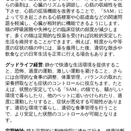
らの薬剤は、心臓のリズムを調節し、心筋の収縮性を低
下させ、心筋の拡張機能を改善することで、「SAM」に
よって引き起こされる心筋梗塞や心筋虚血などの関連問
題を軽減し、心臓が相対的に機能できるようにします。
猫の呼吸困難や失神などの臨床症状の頻度が減少しま
す。多くの猫は定期的な投薬を受ければ比較的安定した
生活を維持することができます。例えば、軽度から中等
度の症状の猫の中には、薬を服用した後、適切な散歩や
飲食などの日常生活を正常に行える場合もあります。
グッドライフ経営
: 静かで快適な生活環境を提供するこ
と、恐怖、過度の運動、激しい運動を避けること、さら
には合理的な食事の調整​​、体重管理、バランスの取れた
栄養摂取なども症状のコントロールに役立ちます。たと
えば、状態が安定している「SAM」の猫でも、騒がしい
環境で暮らしたり、他のペットに追いかけられたり、過
度に運動したりすると、症状が悪化する可能性がありま
す。適切な環境で暮らし、適切な食事管理を行うこと
で、より安定した状態のコントロールが可能となりま
す。
定期検診
: 猫を定期的に動物病院に連れて行き、健康診断