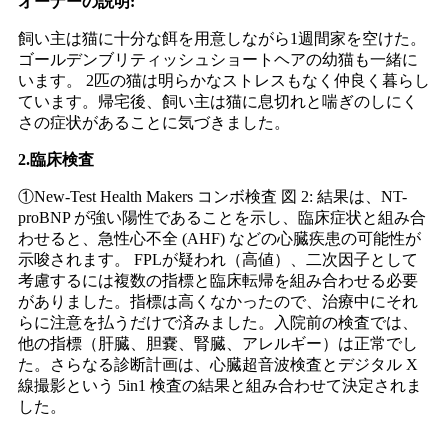
オーナーの説明:
飼い主は猫に十分な餌を用意しながら1週間家を空けた。
ゴールデンブリティッシュショートヘアの幼猫も一緒に
います。 2匹の猫は明らかなストレスもなく仲良く暮らし
ています。帰宅後、飼い主は猫に息切れと喘ぎのしにく
さの症状があることに気づきました。
2.臨床検査
①New-Test Health Makers コンボ検査 図 2: 結果は、NT-
proBNP が強い陽性であることを示し、臨床症状と組み合
わせると、急性心不全 (AHF) などの心臓疾患の可能性が
示唆されます。 FPLが疑われ（高値）、二次因子として
考慮するには複数の指標と臨床転帰を組み合わせる必要
がありました。指標は高くなかったので、治療中にそれ
らに注意を払うだけで済みました。入院前の検査では、
他の指標（肝臓、胆嚢、腎臓、アレルギー）は正常でし
た。さらなる診断計画は、心臓超音波検査とデジタル X
線撮影という 5in1 検査の結果と組み合わせて決定されま
した。