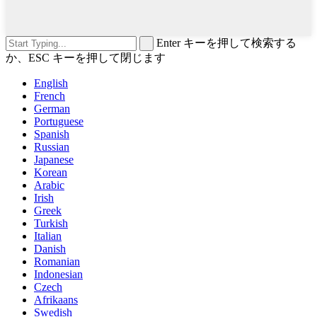
Enter キーを押して検索する
か、ESC キーを押して閉じます
English
French
German
Portuguese
Spanish
Russian
Japanese
Korean
Arabic
Irish
Greek
Turkish
Italian
Danish
Romanian
Indonesian
Czech
Afrikaans
Swedish