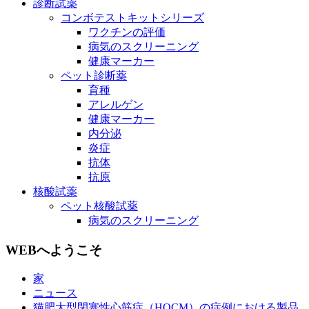
診断試薬
コンボテストキットシリーズ
ワクチンの評価
病気のスクリーニング
健康マーカー
ペット診断薬
育種
アレルゲン
健康マーカー
内分泌
炎症
抗体
抗原
核酸試薬
ペット核酸試薬
病気のスクリーニング
WEBへようこそ
家
ニュース
猫肥大型閉塞性心筋症（HOCM）の症例における製品