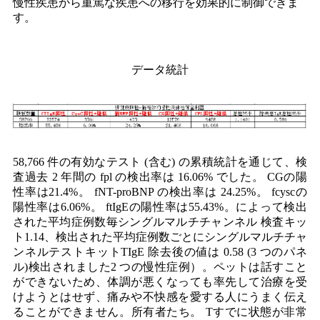
慢性疾患から重篤な疾患への移行を効果的に制御できま
す。
データ統計
58,766 件の有効なテスト (含む) の累積統計を通じて、
検
査
過去 2 年間の fpl の検出率は 16.06% でした。 CGの陽
性率は21.4%。 fNT-proBNP の検出率は 24.25%。 fcyscの
陽性率は6.06%。 ftIgEの陽性率は55.43%。によって検出
された平均症例数
毎
シングル
マルチチャンネル
検査キッ
ト
1.14、検出された平均症例数
ごとに
シングル
マルチチャ
ンネルテストキット
TIgE 除去後の値は 0.58 (3 つのパネ
ル)
検出されました
2 つの慢性症例）。ペットは話すこと
ができないため、体調が悪くなっても率先して治療を受
けようとはせず、痛みや不快感を愛する人にうまく伝え
ることができません。
所有者たち。 T
すでに状態が非常