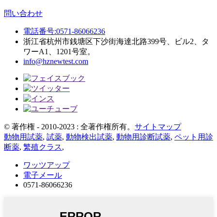
問い合わせ
電話番号:0571-86066236
浙江省杭州市銭塘区下沙街海達北路399号、ビル2、タ
ワーA1、1201号室。
info@hznewtest.com
© 著作権 - 2010-2023 : 全著作権所有。
サイトマップ
動物用試薬
,
試薬
,
動物検出試薬
,
動物用診断試薬
,
ペット用診
断薬
,
繁殖クラス
,
ワッツアップ
電子メール
0571-86066236