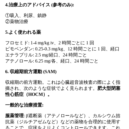
4.治療上のアドバイス (参考のみ):
①吸入、利尿、鎮静
②薬物治療
5.よく使われる薬
フロセミド: 1-4 mg/kg iv、2 時間ごとに 1 回
ピモベンダン: 0.25-0.3 mg/kg、12 時間ごとに 1 回、経口
エナラプリル: 2.5 mg/経口、24 時間ごと
アテノロール: 6.25 mg/各、経口、24 時間ごと
6. 収縮期前方運動 (SAM)
収縮期の前方運動。これは心臓超音波検査の際によく指
摘され、次のような症状でよく見られます。
肥大型閉塞
性心筋症（HOCM）。
一般的な治療措置:
服薬管理
: β遮断薬（アテノロールなど）、カルシウム拮
抗薬（ジルチアゼムなど）などの薬物を合理的に使用す
ることで、症状をよりよくコントロールできます。これ