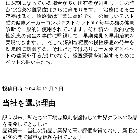
に深刻になっている場合が多い
所有者
が判明し、この時
点で治療の難易度はさらに高まります
。 T
治療による生
存率は低く、治療費は非常に高額です。の
新しいテスト
猫の健康
メーカーコンボテストキット5in1
毎年の猫の健康
診断で一般的に使用されています
。それ
猫の一般的な慢
性疾患の発生を事前に監視して、早期発見と早期治療を
実現できます。
、 そして
深刻な程度の慢性疾患の発生を
効果的に制御する
。それだけではありません
愛するペッ
トの健康を守るだけでなく、
総医療費を削減するために
ペットの飼い主たち。
投稿日時: 2024 年 12 月 7 日
当社を選ぶ理由
設立以来、私たちの工場は原則を堅持して世界クラスの製品
を開発してきました。
品質第一。当社の製品は業界で高い評価を得ており、新旧の
顧客の間で貴重な信頼を得ています。