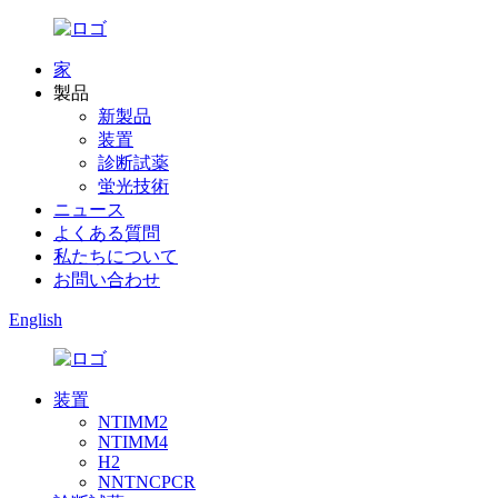
家
製品
新製品
装置
診断試薬
蛍光技術
ニュース
よくある質問
私たちについて
お問い合わせ
English
装置
NTIMM2
NTIMM4
H2
NNTNCPCR