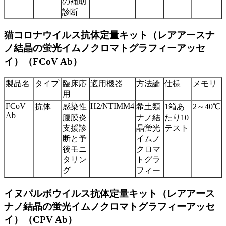
の補助
診断
猫コロナウイルス抗体定量キット（レアアースナ
ノ結晶の蛍光イムノクロマトグラフィーアッセ
イ）（FCoV Ab）
製品名
タイプ
臨床応
適用機器
方法論
仕様
メモリ
用
FCoV
H2/NTIMM4
抗体
感染性
希土類
1箱あ
2～40℃
Ab
腹膜炎
ナノ結
たり10
支援診
晶蛍光
テスト
断と予
イムノ
後モニ
クロマ
タリン
トグラ
グ
フィー
イヌパルボウイルス抗体定量キット（レアアース
ナノ結晶の蛍光イムノクロマトグラフィーアッセ
イ）（CPV Ab）