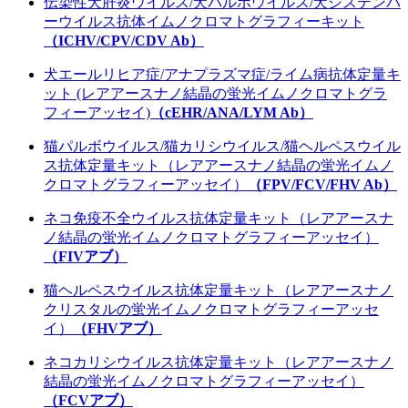
伝染性犬肝炎ウイルス/犬パルボウイルス/犬ジステンパ
ーウイルス抗体イムノクロマトグラフィーキット
（ICHV/CPV/CDV Ab）
犬エールリヒア症/アナプラズマ症/ライム病抗体定量キ
ット (レアアースナノ結晶の蛍光イムノクロマトグラ
フィーアッセイ)
（cEHR/ANA/LYM Ab）
猫パルボウイルス/猫カリシウイルス/猫ヘルペスウイル
ス抗体定量キット（レアアースナノ結晶の蛍光イムノ
クロマトグラフィーアッセイ）
（FPV/FCV/FHV Ab）
ネコ免疫不全ウイルス抗体定量キット（レアアースナ
ノ結晶の蛍光イムノクロマトグラフィーアッセイ）
（FIVアブ）
猫ヘルペスウイルス抗体定量キット（レアアースナノ
クリスタルの蛍光イムノクロマトグラフィーアッセ
イ）
（FHVアブ）
ネコカリシウイルス抗体定量キット（レアアースナノ
結晶の蛍光イムノクロマトグラフィーアッセイ）
（FCVアブ）