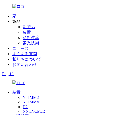
家
製品
新製品
装置
診断試薬
蛍光技術
ニュース
よくある質問
私たちについて
お問い合わせ
English
装置
NTIMM2
NTIMM4
H2
NNTNCPCR