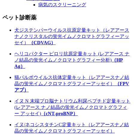
病気のスクリーニング
ペット診断薬
犬ジステンパーウイルス抗原定量キット（レアアース
ナノクリスタルの蛍光イムノクロマトグラフィーアッ
セイ）
（CDVAG）
ヘリコバクター ピロリ抗原定量キット (レアアース ナ
ノ結晶の蛍光イムノクロマトグラフィー分析)
（HP
Ag）
猫パルボウイルス抗体定量キット（レアアースナノ結
晶の蛍光イムノクロマトグラフィーアッセイ）
（FPV
アブ）
イヌ N 末端プロ脳ナトリウム利尿ペプチド定量キット
(レアアース ナノ結晶の蛍光イムノクロマトグラフィ
ー アッセイ)
（cNT-proBNP）
イヌ/ネコシスタチンC定量キット（レアアースナノ結
晶の蛍光イムノクロマトグラフィーアッセイ）