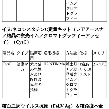
イムノ
クロマ
トグラ
フィー
イヌ/ネコシスタチンC定量キット（レアアースナ
ノ結晶の蛍光イムノクロマトグラフィーアッセ
イ）（CysC）
製品名
タイプ
臨床応
適用機器
方法論
仕様
メモリ
用
CysC
H2/NTIMM4
健康マ
犬と猫
希土類
1箱あ
2～40℃
ーカー
の急性
ナノ結
たり10
および
晶蛍光
テスト
慢性腎
イムノ
障害の
クロマ
指標
トグラ
フィー
猫白血病ウイルス抗原（FeLV Ag）＆猫免疫不全