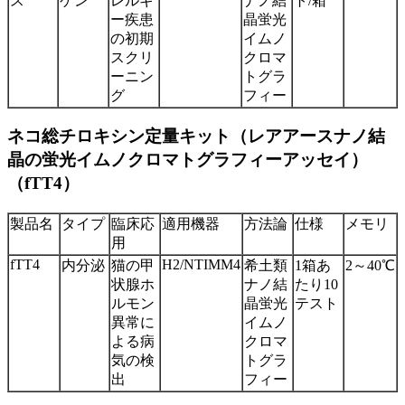
ス
ゲン
レルギ
ナノ結
ト/箱
ー疾患
晶蛍光
の初期
イムノ
スクリ
クロマ
ーニン
トグラ
グ
フィー
ネコ総チロキシン定量キット（レアアースナノ結
晶の蛍光イムノクロマトグラフィーアッセイ）
（fTT4）
製品名
タイプ
臨床応
適用機器
方法論
仕様
メモリ
用
fTT4
H2/NTIMM4
内分泌
猫の甲
希土類
1箱あ
2～40℃
状腺ホ
ナノ結
たり10
ルモン
晶蛍光
テスト
異常に
イムノ
よる病
クロマ
気の検
トグラ
出
フィー