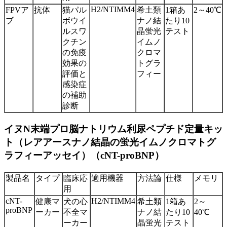
H2/NTIMM4
FPVア
抗体
猫パル
希土類
1箱あ
2～40℃
ブ
ボウイ
ナノ結
たり10
ルスワ
晶蛍光
テスト
クチン
イムノ
の免疫
クロマ
効果の
トグラ
評価と
フィー
感染症
の補助
診断
イヌN末端プロ脳ナトリウム利尿ペプチド定量キッ
ト（レアアースナノ結晶の蛍光イムノクロマトグ
ラフィーアッセイ）（cNT-proBNP）
製品名
タイプ
臨床応
適用機器
方法論
仕様
メモリ
用
cNT-
H2/NTIMM4
健康マ
犬の心
希土類
1箱あ
2～
proBNP
ーカー
不全マ
ナノ結
たり10
40℃
ーカー
晶蛍光
テスト