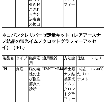
引き起
フィー
こされ
る内分
泌疾患
の検出
ネコパンクレリパーゼ定量キット（レアアースナ
ノ結晶の蛍光イムノクロマトグラフィーアッセ
イ）（fPL）
製品名
タイプ
臨床応
適用機器
方法論
仕様
メモリ
用
fPL
H2/NTIMM4
炎症
猫の急
希土類
1箱あ
2～40℃
性およ
ナノ結
たり10
び慢性
晶蛍光
テスト
膵炎の
イムノ
診断
クロマ
トグラ
フィー