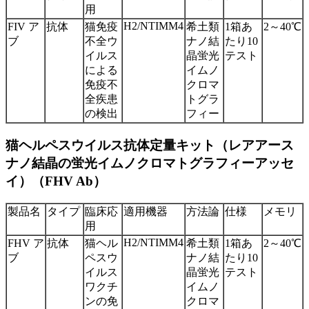
用
H2/NTIMM4
FIV ア
抗体
猫免疫
希土類
1箱あ
2～40℃
ブ
不全ウ
ナノ結
たり10
イルス
晶蛍光
テスト
による
イムノ
免疫不
クロマ
全疾患
トグラ
の検出
フィー
猫ヘルペスウイルス抗体定量キット（レアアース
ナノ結晶の蛍光イムノクロマトグラフィーアッセ
イ）（FHV Ab）
製品名
タイプ
臨床応
適用機器
方法論
仕様
メモリ
用
H2/NTIMM4
FHV ア
抗体
猫ヘル
希土類
1箱あ
2～40℃
ブ
ペスウ
ナノ結
たり10
イルス
晶蛍光
テスト
ワクチ
イムノ
ンの免
クロマ