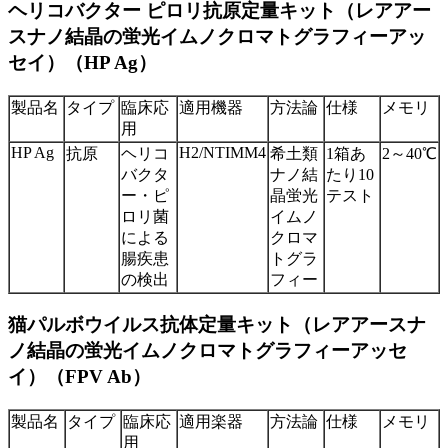
ヘリコバクター ピロリ抗原定量キット（レアアー
スナノ結晶の蛍光イムノクロマトグラフィーアッ
セイ）（HP Ag）
製品名
タイプ
臨床応
適用機器
方法論
仕様
メモリ
用
HP Ag
H2/NTIMM4
抗原
ヘリコ
希土類
1箱あ
2～40℃
バクタ
ナノ結
たり10
ー・ピ
晶蛍光
テスト
ロリ菌
イムノ
による
クロマ
腸疾患
トグラ
の検出
フィー
猫パルボウイルス抗体定量キット（レアアースナ
ノ結晶の蛍光イムノクロマトグラフィーアッセ
イ）（FPV Ab）
製品名
タイプ
臨床応
適用楽器
方法論
仕様
メモリ
用