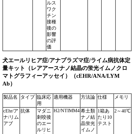
ルス
ワク
チン
接種
後の
影響
の評
価
犬エールリヒア症/アナプラズマ症/ライム病抗体定
量キット（レアアースナノ結晶の蛍光イムノクロ
マトグラフィーアッセイ）（cEHR/ANA/LYM
Ab）
製品名
タイプ
臨床応
適用機器
方法論
仕様
メモリ
用
H2/NTIMM4
cEhr/ア
抗体
マダニ
希土類
1箱あ
2～40℃
ナ/リム
刺咬後
ナノ結
たり10
アブ
のエー
晶蛍光
テスト
ルリヒ
イムノ