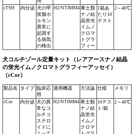
用
cTSH
H2/NTIMM4
内分泌
犬の甲
希土類
1箱あ
2～40℃
状腺ホ
ナノ結
たり10
ルモン
晶蛍光
テスト
異常に
イムノ
起因す
クロマ
る病気
トグラ
の検出
フィー
犬コルチゾール定量キット（レアアースナノ結晶
の蛍光イムノクロマトグラフィーアッセイ）
（cCor）
製品名
タイプ
臨床応
適用機器
方法論
仕様
メモリ
用
cCor
H2/NTIMM4
内分泌
犬の異
希土類
10テス
2～40℃
常なコ
ナノ結
ト/箱
ルチコ
晶蛍光
ステロ
イムノ
イドに
クロマ
よって
トグラ