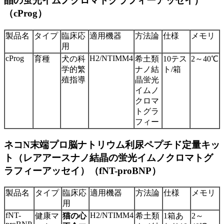
晶の蛍光イムノクロマトグラフィーアッセイ）
（cProg）
製品名
タイプ
臨床応
適用機器
方法論
仕様
メモリ
用
cProg
H2/NTIMM4
育種
犬の科
希土類
10テス
2～40℃
学的繁
ナノ結
ト/箱
殖指導
晶蛍光
イムノ
クロマ
トグラ
フィー
ネコN末端プロ脳ナトリウム利尿ペプチド定量キッ
ト（レアアースナノ結晶の蛍光イムノクロマトグ
ラフィーアッセイ）（fNT-proBNP）
製品名
タイプ
臨床応
適用機器
方法論
仕様
メモリ
用
fNT-
H2/NTIMM4
健康マ
希土類
1箱あ
2～
猫の心