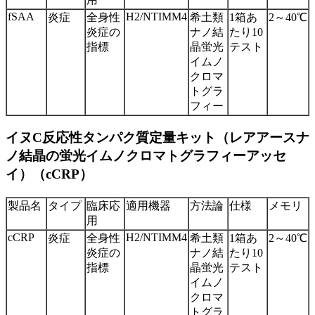
fSAA
H2/NTIMM4
炎症
全身性
希土類
1箱あ
2～40℃
炎症の
ナノ結
たり10
指標
晶蛍光
テスト
イムノ
クロマ
トグラ
フィー
イヌC反応性タンパク質定量キット（レアアースナ
ノ結晶の蛍光イムノクロマトグラフィーアッセ
イ）（cCRP）
製品名
タイプ
臨床応
適用機器
方法論
仕様
メモリ
用
cCRP
H2/NTIMM4
炎症
全身性
希土類
1箱あ
2～40℃
炎症の
ナノ結
たり10
指標
晶蛍光
テスト
イムノ
クロマ
トグラ