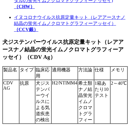
タルの蛍光イムノクロマトグラフィーアッセイ)
（CHW）
イヌコロナウイルス抗原定量キット（レアアースナノ
結晶の蛍光イムノクロマトグラフィーアッセイ）
（CCV銀）
犬ジステンパーウイルス抗原定量キット（レアア
ースナノ結晶の蛍光イムノクロマトグラフィーア
ッセイ）（CDV Ag）
製品名
タイプ
臨床応
適用機器
方法論
仕様
メモリ
用
CDV
H2/NTIMM4
抗原
犬ジス
希土類
1箱あ
2～40℃
AG
テンパ
ナノ結
たり10
ーウイ
晶蛍光
テスト
ルスに
イムノ
よる気
クロマ
道疾患
トグラ
の検出
フィー