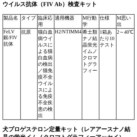
ウイルス抗体（FIV Ab）検査キット
製品名
タイプ
臨床応
適用機器
M
行動
仕様
M
思い
用
学
出
FeLV
H2/NTIMM4
抗原
猫白血
希土類
1箱あ
2～40℃
銀/FIV
病ウイ
ナノ結
たり10
抗体
ルスに
晶蛍光
テスト
よる猫
イムノ
白血病
クロマ
の検出
トグラ
／猫免
フィー
疫不全
ウイル
スによ
る免疫
不全疾
患の検
出
犬プロゲステロン定量キット（レアアースナノ結