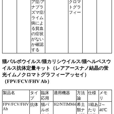
ア症/ア
クロマ
ナプラ
トグラ
ズマ症/
フィー
ライム
病によ
る貧血
の症状
がない
か確認
する
猫パルボウイルス/猫カリシウイルス/猫ヘルペスウ
イルス抗体定量キット（レアアースナノ結晶の蛍
光イムノクロマトグラフィーアッセイ）
（FPV/FCV/FHV Ab）
製品名
タイ
臨床
適用機器
方法
仕様
メモ
プ
応用
論
リ
FPV/FCV/FHV
H2/NTIMM4
抗体
猫パ
希土
1箱あ
2～
Ab
ルボ
類ナ
たり
40℃