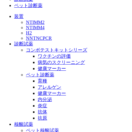
ペット診断薬
装置
NTIMM2
NTIMM4
H2
NNTNCPCR
診断試薬
コンボテストキットシリーズ
ワクチンの評価
病気のスクリーニング
健康マーカー
ペット診断薬
育種
アレルゲン
健康マーカー
内分泌
炎症
抗体
抗原
核酸試薬
ペット核酸試薬