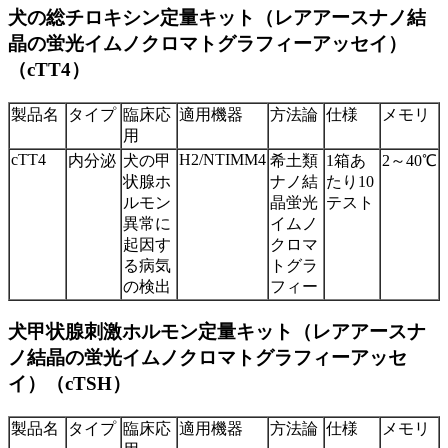
犬の総チロキシン定量キット（レアアースナノ結
晶の蛍光イムノクロマトグラフィーアッセイ）
（cTT4）
製品名
タイプ
臨床応
適用機器
方法論
仕様
メモリ
用
cTT4
H2/NTIMM4
内分泌
犬の甲
希土類
1箱あ
2～40℃
状腺ホ
ナノ結
たり10
ルモン
晶蛍光
テスト
異常に
イムノ
起因す
クロマ
る病気
トグラ
の検出
フィー
犬甲状腺刺激ホルモン定量キット（レアアースナ
ノ結晶の蛍光イムノクロマトグラフィーアッセ
イ）（cTSH）
製品名
タイプ
臨床応
適用機器
方法論
仕様
メモリ