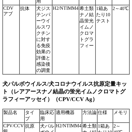
用
CDV
H2/NTIMM4
抗体
犬ジス
希土類
1箱あ
2～40℃
アブ
テンパ
ナノ結
たり10
ーウイ
晶蛍光
テスト
ルスワ
イムノ
クチン
クロマ
に対す
トグラ
る免疫
フィー
効果の
評価と
感染後
の調査
犬パルボウイルス/犬コロナウイルス抗原定量キッ
ト（レアアースナノ結晶の蛍光イムノクロマトグ
ラフィーアッセイ）（CPV/CCV Ag）
製品名
タイ
臨床応
適用機器
方法論
仕様
メモリ
プ
用
CPV/CCV
H2/NTIMM4
抗原
犬パル
希土類
1箱あ
2～
銀