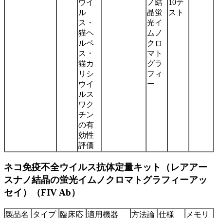
ウイ
ノ結
10テ
ル
晶蛍
スト
ス・
光イ
猫ヘ
ムノ
ルペ
クロ
ス・
マト
猫カ
グラ
リシ
フィ
ウイ
ー
ルス
ワク
チン
の有
効性
評価
ネコ免疫不全ウイルス抗体定量キット（レアアー
スナノ結晶の蛍光イムノクロマトグラフィーアッ
セイ）（FIV Ab）
製品名
タイプ
臨床応
適用機器
方法論
仕様
メモリ