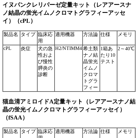
イヌパンクレリパーゼ定量キット（レアアースナ
ノ結晶の蛍光イムノクロマトグラフィーアッセ
イ）（cPL）
製品名
タイプ
臨床応
適用機器
方法論
仕様
メモリ
用
cPL
H2/NTIMM4
炎症
犬の急
希土類
1箱あ
2～40℃
性およ
ナノ結
たり10
び慢性
晶蛍光
テスト
膵炎の
イムノ
診断
クロマ
トグラ
フィー
猫血清アミロイドA定量キット（レアアースナノ結
晶の蛍光イムノクロマトグラフィーアッセイ）
（fSAA）
製品名
タイプ
臨床応
適用機器
方法論
仕様
メモリ
用