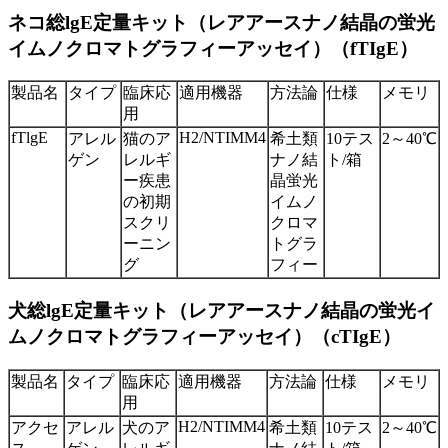
ネコ総lgE定量キット（レアアースナノ結晶の蛍光
イムノクロマトグラフィーアッセイ）（fTIgE）
製品名
タイプ
臨床応
適用機器
方法論
仕様
メモリ
用
fTlgE
H2/NTIMM4
アレル
猫のア
希土類
10テス
2～40℃
ゲン
レルギ
ナノ結
ト/箱
ー疾患
晶蛍光
の初期
イムノ
スクリ
クロマ
ーニン
トグラ
グ
フィー
犬総lgE定量キット（レアアースナノ結晶の蛍光イ
ムノクロマトグラフィーアッセイ）（cTIgE）
製品名
タイプ
臨床応
適用機器
方法論
仕様
メモリ
用
H2/NTIMM4
アクセ
アレル
犬のア
希土類
10テス
2～40℃