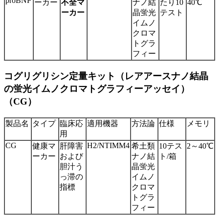
proBNP
ーカー
ナノ結
たり10
40℃
不全マ
晶蛍光
テスト
ーカー
イムノ
クロマ
トグラ
フィー
コグリグリシン定量キット（レアアースナノ結晶
の蛍光イムノクロマトグラフィーアッセイ）
（CG）
製品名
タイプ
臨床応
適用機器
方法論
仕様
メモリ
用
CG
H2/NTIMM4
健康マ
肝障害
希土類
10テス
2～40℃
ーカー
および
ナノ結
ト/箱
胆汁う
晶蛍光
っ滞の
イムノ
指標
クロマ
トグラ
フィー