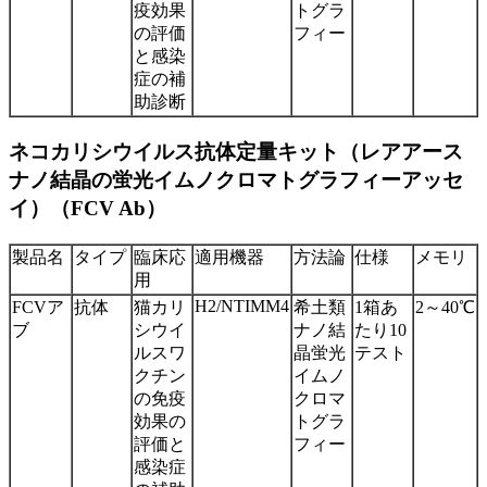
疫効果
トグラ
の評価
フィー
と感染
症の補
助診断
ネコカリシウイルス抗体定量キット（レアアース
ナノ結晶の蛍光イムノクロマトグラフィーアッセ
イ）（FCV Ab）
製品名
タイプ
臨床応
適用機器
方法論
仕様
メモリ
用
H2/NTIMM4
FCVア
抗体
猫カリ
希土類
1箱あ
2～40℃
ブ
シウイ
ナノ結
たり10
ルスワ
晶蛍光
テスト
クチン
イムノ
の免疫
クロマ
効果の
トグラ
評価と
フィー
感染症