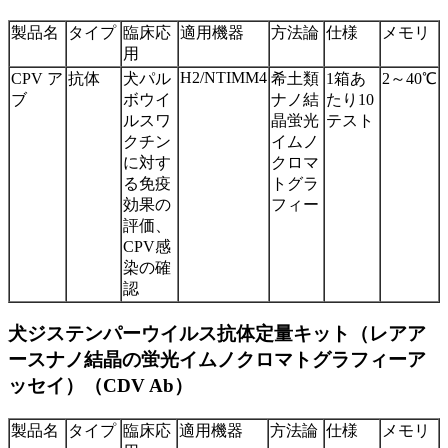
製品名
タイプ
臨床応
適用機器
方法論
仕様
メモリ
用
H2/NTIMM4
CPV ア
抗体
犬パル
希土類
1箱あ
2～40℃
ブ
ボウイ
ナノ結
たり10
ルスワ
晶蛍光
テスト
クチン
イムノ
に対す
クロマ
る免疫
トグラ
効果の
フィー
評価、
CPV感
染の確
認
犬ジステンパーウイルス抗体定量キット（レアア
ースナノ結晶の蛍光イムノクロマトグラフィーア
ッセイ）（CDV Ab）
製品名
タイプ
臨床応
適用機器
方法論
仕様
メモリ