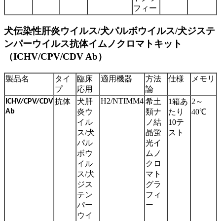
フィー
犬伝染性肝炎ウイルス/犬パルボウイルス/犬ジステ
ンパーウイルス抗体イムノクロマトキット
（ICHV/CPV/CDV Ab）
製品名
タイ
臨床
適用機器
方法
仕様
メモリ
プ
応用
論
H2/NTIMM4
抗体
犬肝
希土
1箱あ
2～
ICHV/CPV/CDV
Ab
炎ウ
類ナ
たり
40℃
イル
ノ結
10テ
ス/犬
晶蛍
スト
パル
光イ
ボウ
ムノ
イル
クロ
ス/犬
マト
ジス
グラ
テン
フィ
パー
ー
ウイ