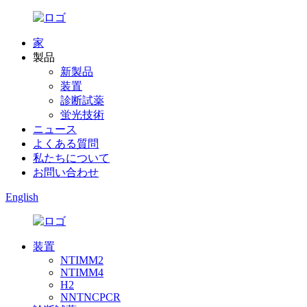
家
製品
新製品
装置
診断試薬
蛍光技術
ニュース
よくある質問
私たちについて
お問い合わせ
English
装置
NTIMM2
NTIMM4
H2
NNTNCPCR