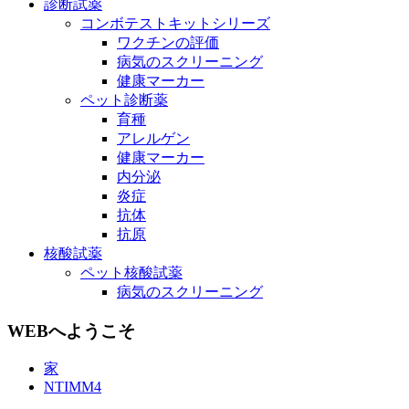
診断試薬
コンボテストキットシリーズ
ワクチンの評価
病気のスクリーニング
健康マーカー
ペット診断薬
育種
アレルゲン
健康マーカー
内分泌
炎症
抗体
抗原
核酸試薬
ペット核酸試薬
病気のスクリーニング
WEBへようこそ
家
NTIMM4