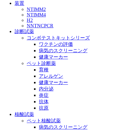
装置
NTIMM2
NTIMM4
H2
NNTNCPCR
診断試薬
コンボテストキットシリーズ
ワクチンの評価
病気のスクリーニング
健康マーカー
ペット診断薬
育種
アレルゲン
健康マーカー
内分泌
炎症
抗体
抗原
核酸試薬
ペット核酸試薬
病気のスクリーニング