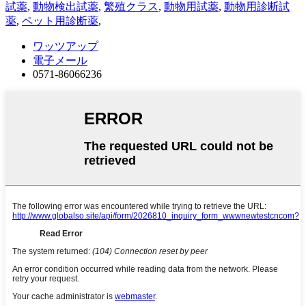
試薬
,
動物検出試薬
,
繁殖クラス
,
動物用試薬
,
動物用診断試
薬
,
ペット用診断薬
,
ワッツアップ
電子メール
0571-86066236