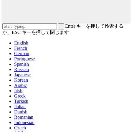
Enter キーを押して検索する
か、ESC キーを押して閉じます
English
French
German
Portuguese
Spanish
Russian
Japanese
Korean
Arabic
Irish
Greek
Turkish
Italian
Danish
Romanian
Indonesian
Czech