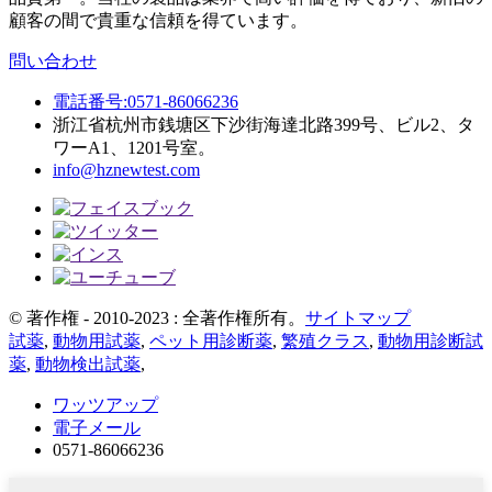
顧客の間で貴重な信頼を得ています。
問い合わせ
電話番号:0571-86066236
浙江省杭州市銭塘区下沙街海達北路399号、ビル2、タ
ワーA1、1201号室。
info@hznewtest.com
© 著作権 - 2010-2023 : 全著作権所有。
サイトマップ
試薬
,
動物用試薬
,
ペット用診断薬
,
繁殖クラス
,
動物用診断試
薬
,
動物検出試薬
,
ワッツアップ
電子メール
0571-86066236