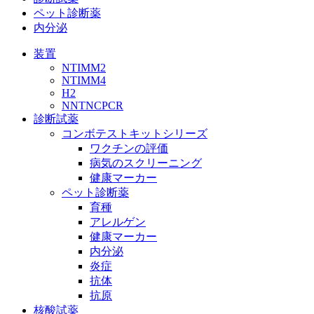
ペット診断薬
内分泌
装置
NTIMM2
NTIMM4
H2
NNTNCPCR
診断試薬
コンボテストキットシリーズ
ワクチンの評価
病気のスクリーニング
健康マーカー
ペット診断薬
育種
アレルゲン
健康マーカー
内分泌
炎症
抗体
抗原
核酸試薬