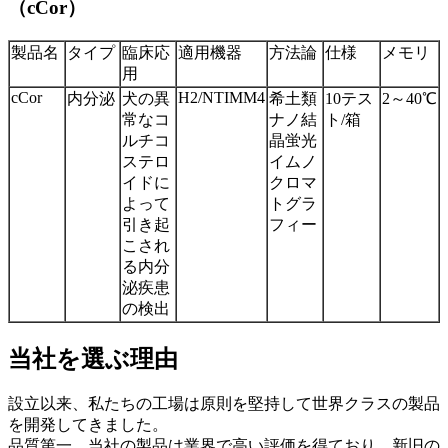
（cCor）
製品名
タイプ
臨床応
適用機器
方法論
仕様
メモリ
用
cCor
H2/NTIMM4
内分泌
犬の異
希土類
10テス
2～40℃
常なコ
ナノ結
ト/箱
ルチコ
晶蛍光
ステロ
イムノ
イドに
クロマ
よって
トグラ
引き起
フィー
こされ
る内分
泌疾患
の検出
当社を選ぶ理由
設立以来、私たちの工場は原則を堅持して世界クラスの製品
を開発してきました。
品質第一。当社の製品は業界で高い評価を得ており、新旧の