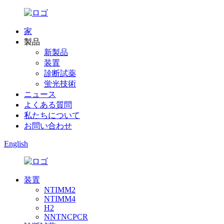
家
製品
新製品
装置
診断試薬
蛍光技術
ニュース
よくある質問
私たちについて
お問い合わせ
English
装置
NTIMM2
NTIMM4
H2
NNTNCPCR