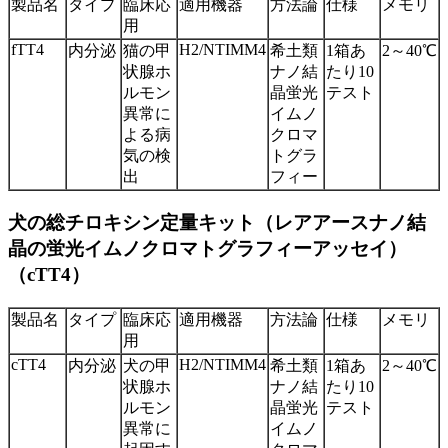
製品名
タイプ
臨床応
適用機器
方法論
仕様
メモリ
用
fTT4
H2/NTIMM4
内分泌
猫の甲
希土類
1箱あ
2～40℃
状腺ホ
ナノ結
たり10
ルモン
晶蛍光
テスト
異常に
イムノ
よる病
クロマ
気の検
トグラ
出
フィー
犬の総チロキシン定量キット（レアアースナノ結
晶の蛍光イムノクロマトグラフィーアッセイ）
（cTT4）
製品名
タイプ
臨床応
適用機器
方法論
仕様
メモリ
用
cTT4
H2/NTIMM4
内分泌
犬の甲
希土類
1箱あ
2～40℃
状腺ホ
ナノ結
たり10
ルモン
晶蛍光
テスト
異常に
イムノ