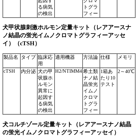
起因す
クロマ
る病気
トグラ
の検出
フィー
犬甲状腺刺激ホルモン定量キット（レアアースナ
ノ結晶の蛍光イムノクロマトグラフィーアッセ
イ）（cTSH）
製品名
タイプ
臨床応
適用機器
方法論
仕様
メモリ
用
cTSH
H2/NTIMM4
内分泌
犬の甲
希土類
1箱あ
2～40℃
状腺ホ
ナノ結
たり10
ルモン
晶蛍光
テスト
異常に
イムノ
起因す
クロマ
る病気
トグラ
の検出
フィー
犬コルチゾール定量キット（レアアースナノ結晶
の蛍光イムノクロマトグラフィーアッセイ）