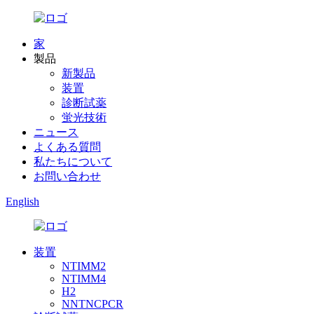
家
製品
新製品
装置
診断試薬
蛍光技術
ニュース
よくある質問
私たちについて
お問い合わせ
English
装置
NTIMM2
NTIMM4
H2
NNTNCPCR