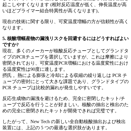
起こしやすくなります (相対反応温度が低く、伸長温度が高
いほどプライマー結合特異性が高くなります)。
現在の技術に関する限り、可変温度増幅の方が信頼性が高く
なります。
5. 核酸増幅産物の漏洩リスクを回避するにはどうすればよい
ですか?
現在、多くのメーカーが核酸反応チューブとしてグランドタ
イプのPCRチューブを選択していますが、これは摩擦により
密閉されており、可変温度PCR増幅における温度変性におけ
る温度変性は90度に達します。
摂氏 。熱による膨張と冷却による収縮の繰り返しは PCR チ
ューブの密封にとって大きな課題であり、グランドタイプの
PCR チューブは比較的漏れが発生しやすいです。
反応生成物の漏洩を避けるため、完全に密閉したキット/チ
ューブで反応を行うことが好ましい。核酸の抽出と検出のた
めの完全に密閉されたキットが開発できれば完璧です。
したがって、New Tech の新しい全自動核酸抽出および検出
装置には、上記の 5 つの最適な選択肢があります。