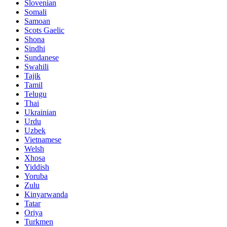
Slovenian
Somali
Samoan
Scots Gaelic
Shona
Sindhi
Sundanese
Swahili
Tajik
Tamil
Telugu
Thai
Ukrainian
Urdu
Uzbek
Vietnamese
Welsh
Xhosa
Yiddish
Yoruba
Zulu
Kinyarwanda
Tatar
Oriya
Turkmen