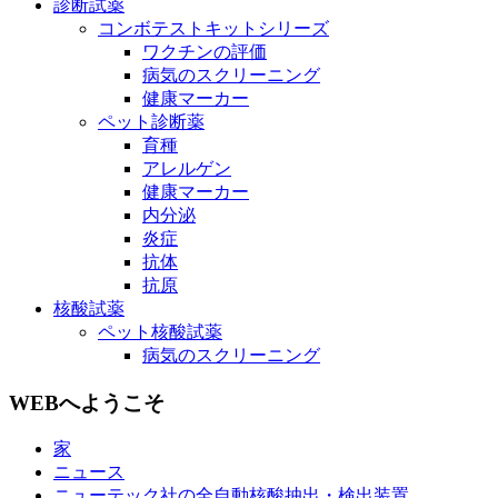
診断試薬
コンボテストキットシリーズ
ワクチンの評価
病気のスクリーニング
健康マーカー
ペット診断薬
育種
アレルゲン
健康マーカー
内分泌
炎症
抗体
抗原
核酸試薬
ペット核酸試薬
病気のスクリーニング
WEBへようこそ
家
ニュース
ニューテック社の全自動核酸抽出・検出装置