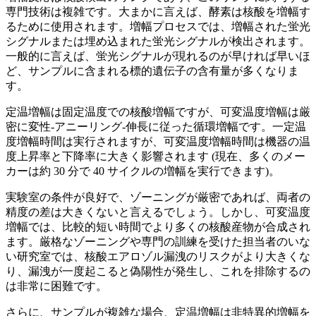
専門技術は複雑です。大まかに言えば、酵素は核酸を増幅す
るために使用されます。増幅プロセスでは、増幅された蛍光
シグナルまたは埋め込まれた蛍光シグナルが検出されます。
一般的に言えば、蛍光シグナルが現れるのが早ければ早いほ
ど、サンプルに含まれる標的遺伝子の含有量が多くなりま
す。
定温増幅は固定温度での核酸増幅ですが、可変温度増幅は厳
密に変性-アニーリング-伸長に従った循環増幅です。一定温
度増幅時間は実行されますが、可変温度増幅時間は機器の温
度上昇率と下降率に大きく影響されます (現在、多くのメー
カーは約 30 分で 40 サイクルの増幅を実行できます)。
実験室の条件が良好で、ゾーニングが厳密であれば、両者の
精度の差は大きくないと言えるでしょう。しかし、可変温度
増幅では、比較的短い時間でより多くの核酸産物が合成され
ます。厳格なゾーニングや専門の訓練を受けた担当者のいな
い研究室では、核酸エアロゾル漏洩のリスクがより大きくな
り、漏洩が一度起こると偽陽性が発生し、これを排除するの
は非常に困難です。
さらに、サンプルが複雑な場合、定温増幅は非特異的増幅を