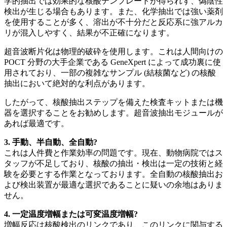
学的抽出では効果的な核酸テンプレートが得られず、偽陰性
検出が生じる場合もあります。また、化学抽出では強い薬剤
を使用することが多く、溶出が不十分だと反応系に強アルカ
リが混入しやすく、結果が不正確になります。
超音波断片化は物理的破砕を使用します。これは人間向けの
POCT 分野の大手企業である GeneXpert によって成功裏に使
用されており、一部の複雑なサンプル (結核菌など) の核酸
抽出において絶対的な利点があります。
したがって、核酸抽出ステップを備えた検査キットまたは機
器を選択することをお勧めします。超音波抽出モジュールが
あれば最適です。
3. 手動、半自動、全自動?
これは人件費と作業効率の問題です。現在、動物病院ではス
タッフが不足しており、核酸の抽出・検出は一定の技術と経
験を必要とする作業となっております。全自動の核酸抽出お
よび検出装置が最適な選択であることに疑いの余地はありま
せん。
4. 一定温度増幅または可変温度増幅?
増幅反応は核酸検出のリンクであり、このリンクに関与する