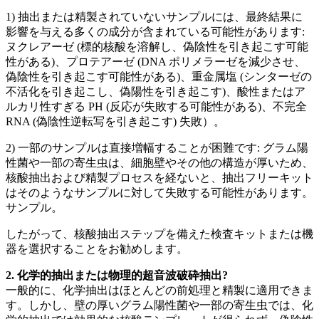
1) 抽出または精製されていないサンプルには、最終結果に
影響を与える多くの成分が含まれている可能性があります:
ヌクレアーゼ (標的核酸を溶解し、偽陰性を引き起こす可能
性がある)、プロテアーゼ (DNA ポリメラーゼを減少させ、
偽陰性を引き起こす可能性がある)、重金属塩 (シンターゼの
不活化を引き起こし、偽陽性を引き起こす)、酸性またはア
ルカリ性すぎる PH (反応が失敗する可能性がある)、不完全
RNA (偽陰性逆転写を引き起こす) 失敗）。
2) 一部のサンプルは直接増幅することが困難です: グラム陽
性菌や一部の寄生虫は、細胞壁やその他の構造が厚いため、
核酸抽出および精製プロセスを経ないと、抽出フリーキット
はそのようなサンプルに対して失敗する可能性があります。
サンプル。
したがって、核酸抽出ステップを備えた検査キットまたは機
器を選択することをお勧めします。
2. 化学的抽出または物理的超音波破砕抽出?
一般的に、化学抽出はほとんどの前処理と精製に適用できま
す。しかし、壁の厚いグラム陽性菌や一部の寄生虫では、化